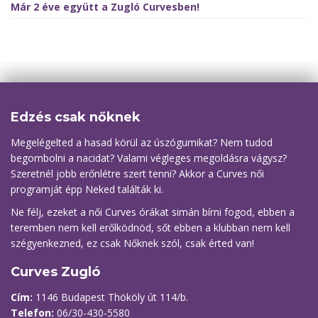
Már 2 éve együtt a Zugló Curvesben!
Edzés csak nőknek
Megelégelted a hasad körül az úszógumikat? Nem tudod
begombolni a nacidat? Valami végleges megoldásra vágysz?
Szeretnél jobb erőnlétre szert tenni? Akkor a Curves női
programját épp Neked találták ki.
Ne félj, ezeket a női Curves órákat simán bírni fogod, ebben a
teremben nem kell erőlködnöd, sőt ebben a klubban nem kell
szégyenkezned, ez csak Nőknek szól, csak érted van!
Curves Zugló
Cím:
1146 Budapest Thököly út 114/b.
Telefon:
06/30-430-5580