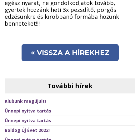
egész nyarat, ne gondolkodjatok tovább,
gyertek hozzánk heti 3x pezsdítő, pörgős
edzésünkre és kirobbanó formába hozunk
benneteket!!!
« VISSZA A HÍREKHEZ
További hírek
Klubunk megújult!
Ünnepi nyitva tartás
Ünnepi nyitva tartás
Boldog Új Évet 2022!
Ünnepi nyitva tartás