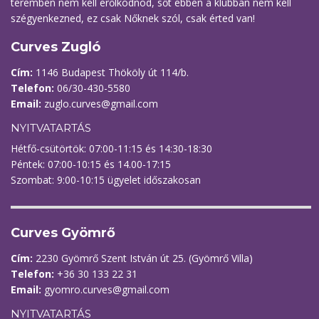
teremben nem kell erőlködnöd, sőt ebben a klubban nem kell
szégyenkezned, ez csak Nőknek szól, csak érted van!
Curves Zugló
Cím:
1146 Budapest Thököly út 114/b.
Telefon:
06/30-430-5580
Email:
zuglo.curves@gmail.com
NYITVATARTÁS
Hétfő-csütörtök: 07:00-11:15 és 14:30-18:30
Péntek: 07:00-10:15 és 14.00-17:15
Szombat: 9:00-10:15 ügyelet időszakosan
Curves Gyömrő
Cím:
2230 Gyömrő Szent István út 25. (Gyömrő Villa)
Telefon:
+36 30 133 22 31
Email:
gyomro.curves@gmail.com
NYITVATARTÁS