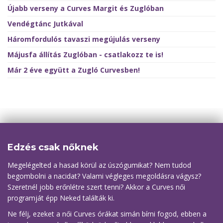
Újabb verseny a Curves Margit és Zuglóban
Vendégtánc Jutkával
Háromfordulós tavaszi megújulás verseny
Májusfa állítás Zuglóban - csatlakozz te is!
Már 2 éve együtt a Zugló Curvesben!
Edzés csak nőknek
Megelégelted a hasad körül az úszógumikat? Nem tudod
begombolni a nacidat? Valami végleges megoldásra vágysz?
Szeretnél jobb erőnlétre szert tenni? Akkor a Curves női
programját épp Neked találták ki.
Ne félj, ezeket a női Curves órákat simán bírni fogod, ebben a