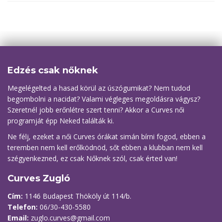
Edzés csak nőknek
Megelégelted a hasad körül az úszógumikat? Nem tudod
begombolni a nacidat? Valami végleges megoldásra vágysz?
Szeretnél jobb erőnlétre szert tenni? Akkor a Curves női
programját épp Neked találták ki.
Ne félj, ezeket a női Curves órákat simán bírni fogod, ebben a
teremben nem kell erőlködnöd, sőt ebben a klubban nem kell
szégyenkezned, ez csak Nőknek szól, csak érted van!
Curves Zugló
Cím:
1146 Budapest Thököly út 114/b.
Telefon:
06/30-430-5580
Email:
zuglo.curves@gmail.com