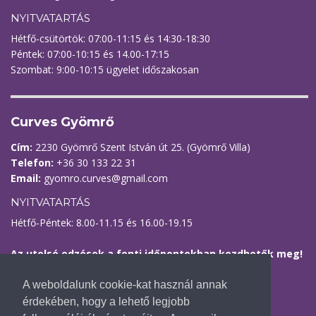
NYITVATARTÁS
Hétfő-csütörtök: 07:00-11:15 és 14:30-18:30
Péntek: 07:00-10:15 és 14.00-17:15
Szombat: 9:00-10:15 ügyelet időszakosan
Curves Gyömrő
Cím:
2230 Gyömrő Szent István út 25. (Gyömrő Villa)
Telefon:
+36 30 133 22 31
Email:
gyomro.curves@gmail.com
NYITVATARTÁS
Hétfő-Péntek: 8.00-11.15 és 16.00-19.15
Az utolsó edzések a fenti időpontokban kezdhetők meg!
Kövess minket
A weboldalunk cookie-kat használ annak
érdekében, hogy a lehető legjobb