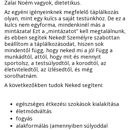
Zalai Noém vagyok, dietetikus.
Az egyéni igényeinknek megfelelő táplálkozás
olyan, mint egy kulcs a saját testünkhöz. De ez a
kulcs nem egyforma, mindenkinél más a
mintázata! Ezt a „mintázatot” kell megtalálnunk,
és ebben segítek Neked! Személyre szabottan
beállítom a táplálkozásodat, hiszen sok
mindentől függ, hogy neked mi a jó! Függ a
munkádtól, attól, hogy mit és mennyit
sportolsz, a testsúlyodtól, a korodtól, az
életviteledtől, az ízlésedtől, és még
sorolhatnám.
A következőkben tudok Neked segíteni:
egészséges étkezési szokások kialakítása
életmódváltás
fogyás
alakformálás (amennyiben súlyoddal