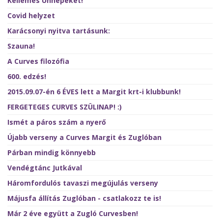
Kellemes Ünnepeket!
Covid helyzet
Karácsonyi nyitva tartásunk:
Szauna!
A Curves filozófia
600. edzés!
2015.09.07-én 6 ÉVES lett a Margit krt-i klubbunk!
FERGETEGES CURVES SZÜLINAP! :)
Ismét a páros szám a nyerő
Újabb verseny a Curves Margit és Zuglóban
Párban mindig könnyebb
Vendégtánc Jutkával
Háromfordulós tavaszi megújulás verseny
Májusfa állítás Zuglóban - csatlakozz te is!
Már 2 éve együtt a Zugló Curvesben!